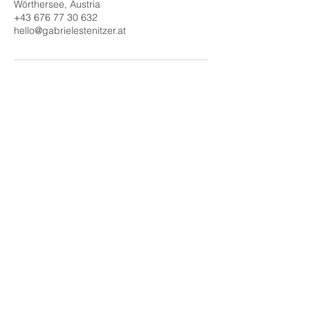
Wörthersee, Austria
+43 676 77 30 632
hello@gabrielestenitzer.at
Kontakt
hello@gabrielestenitzer.at
+43 676 77 30 632
Pischeldorferstraße 20
A - 9020 Klagenfurt am Wörthersee
Jetzt kontaktieren